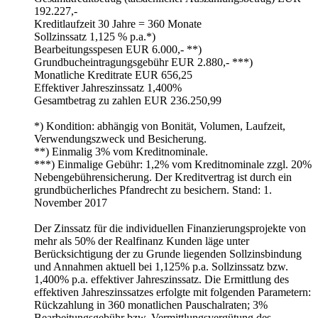
192.227,-
Kreditlaufzeit 30 Jahre = 360 Monate
Sollzinssatz 1,125 % p.a.*)
Bearbeitungsspesen EUR 6.000,- **)
Grundbucheintragungsgebühr EUR 2.880,- ***)
Monatliche Kreditrate EUR 656,25
Effektiver Jahreszinssatz 1,400%
Gesamtbetrag zu zahlen EUR 236.250,99
*) Kondition: abhängig von Bonität, Volumen, Laufzeit,
Verwendungszweck und Besicherung.
**) Einmalig 3% vom Kreditnominale.
***) Einmalige Gebühr: 1,2% vom Kreditnominale zzgl. 20%
Nebengebührensicherung. Der Kreditvertrag ist durch ein
grundbücherliches Pfandrecht zu besichern. Stand: 1.
November 2017
Der Zinssatz für die individuellen Finanzierungsprojekte von
mehr als 50% der Realfinanz Kunden läge unter
Berücksichtigung der zu Grunde liegenden Sollzinsbindung
und Annahmen aktuell bei 1,125% p.a. Sollzinssatz bzw.
1,400% p.a. effektiver Jahreszinssatz. Die Ermittlung des
effektiven Jahreszinssatzes erfolgte mit folgenden Parametern:
Rückzahlung in 360 monatlichen Pauschalraten; 3%
Bearbeitungsgebühr bzw. Vermittlungsvergütung des