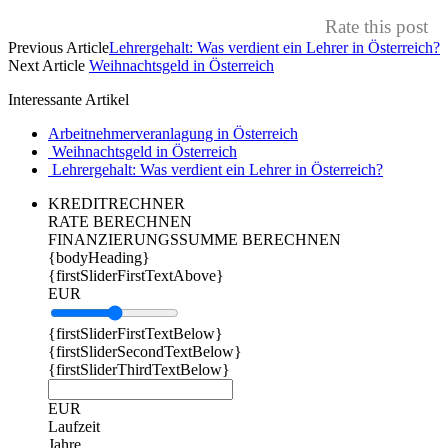
Rate this post
Previous Article
Lehrergehalt: Was verdient ein Lehrer in Österreich?
Next Article
Weihnachtsgeld in Österreich
Interessante Artikel
Arbeitnehmerveranlagung in Österreich
Weihnachtsgeld in Österreich
Lehrergehalt: Was verdient ein Lehrer in Österreich?
KREDITRECHNER
RATE BERECHNEN
FINANZIERUNGSSUMME BERECHNEN
{bodyHeading}
{firstSliderFirstTextAbove}
EUR
{firstSliderFirstTextBelow}
{firstSliderSecondTextBelow}
{firstSliderThirdTextBelow}
EUR
Laufzeit
Jahre