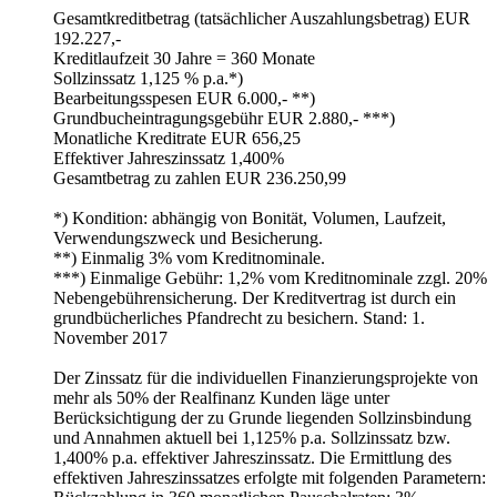
Gesamtkreditbetrag (tatsächlicher Auszahlungsbetrag) EUR
192.227,-
Kreditlaufzeit 30 Jahre = 360 Monate
Sollzinssatz 1,125 % p.a.*)
Bearbeitungsspesen EUR 6.000,- **)
Grundbucheintragungsgebühr EUR 2.880,- ***)
Monatliche Kreditrate EUR 656,25
Effektiver Jahreszinssatz 1,400%
Gesamtbetrag zu zahlen EUR 236.250,99
*) Kondition: abhängig von Bonität, Volumen, Laufzeit,
Verwendungszweck und Besicherung.
**) Einmalig 3% vom Kreditnominale.
***) Einmalige Gebühr: 1,2% vom Kreditnominale zzgl. 20%
Nebengebührensicherung. Der Kreditvertrag ist durch ein
grundbücherliches Pfandrecht zu besichern. Stand: 1.
November 2017
Der Zinssatz für die individuellen Finanzierungsprojekte von
mehr als 50% der Realfinanz Kunden läge unter
Berücksichtigung der zu Grunde liegenden Sollzinsbindung
und Annahmen aktuell bei 1,125% p.a. Sollzinssatz bzw.
1,400% p.a. effektiver Jahreszinssatz. Die Ermittlung des
effektiven Jahreszinssatzes erfolgte mit folgenden Parametern: