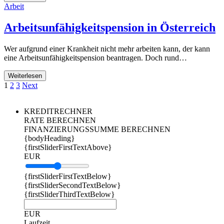
Arbeit
Arbeitsunfähigkeitspension in Österreich
Wer aufgrund einer Krankheit nicht mehr arbeiten kann, der kann
eine Arbeitsunfähigkeitspension beantragen. Doch rund…
Weiterlesen
1
2
3
Next
KREDITRECHNER
RATE BERECHNEN
FINANZIERUNGSSUMME BERECHNEN
{bodyHeading}
{firstSliderFirstTextAbove}
EUR
{firstSliderFirstTextBelow}
{firstSliderSecondTextBelow}
{firstSliderThirdTextBelow}
EUR
Laufzeit