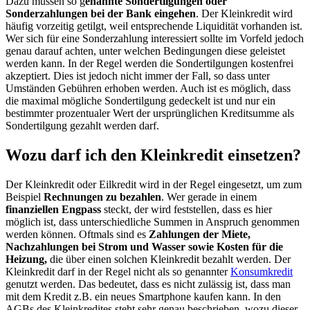
Dazu müssen so g
enannte Sondertilgungen oder
Sonderzahlungen bei der Bank eingehen
. Der Kleinkredit wird
häufig vorzeitig getilgt, weil entsprechende Liquidität vorhanden ist.
Wer sich für eine Sonderzahlung interessiert sollte im Vorfeld jedoch
genau darauf achten, unter welchen Bedingungen diese geleistet
werden kann. In der Regel werden die Sondertilgungen kostenfrei
akzeptiert. Dies ist jedoch nicht immer der Fall, so dass unter
Umständen Gebühren erhoben werden. Auch ist es möglich, dass
die maximal mögliche Sondertilgung gedeckelt ist und nur ein
bestimmter prozentualer Wert der ursprünglichen Kreditsumme als
Sondertilgung gezahlt werden darf.
Wozu darf ich den Kleinkredit einsetzen?
Der Kleinkredit oder Eilkredit wird in der Regel eingesetzt, um zum
Beispiel
Rechnungen zu bezahlen
. Wer gerade in einem
finanziellen Engpass
steckt, der wird feststellen, dass es hier
möglich ist, dass unterschiedliche Summen in Anspruch genommen
werden können. Oftmals sind es
Zahlungen der Miete,
Nachzahlungen bei Strom und Wasser sowie Kosten für die
Heizung,
die über einen solchen Kleinkredit bezahlt werden. Der
Kleinkredit darf in der Regel nicht als so genannter
Konsumkredit
genutzt werden. Das bedeutet, dass es nicht zulässig ist, dass man
mit dem Kredit z.B. ein neues Smartphone kaufen kann. In den
AGBs des Kleinkredites steht sehr genau beschrieben, wozu dieser