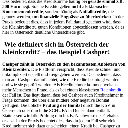
Das bedeutet, dass die Kreditsumme häufig bei
gerade einmal z.B.
500 Euro
liegt. Solche Kredite gelten
nicht als klassische
Konsumentenkredite
, sondern häufig als
Notfallkredite
, die
genutzt werden,
um finanzielle Engpässe zu überbrücken
. In der
Praxis bedeutet dies, dass in jedem Fall darauf geachtet wird, dass
die Kleinkredite zu guten Konditionen abgeschlossen werden, da es
hier in Österreich deutliche Unterschiede gibt.
Wie definiert sich in Österreich der
Kleinkredit? – das Beispiel Cashper!
Cashper zählt in Österreich zu den bekanntesten Anbietern von
Kleinkrediten.
Die Plattform verspricht, dass Kredite schnell und
unkompliziert erstellt und freigegeben werden. Das bedeutet, dass
man auf Cashper darauf achtet, wie die Kredite beantragt werden
und wie sie geprüft werden. Als Kreditnehmer kommen weitaus
mehr Menschen in Frage, als es bei einem klassischen
Ratenkredit
der Fall ist. Das liegt daran, dass bei Cashper auch Kreditnehmer in
Frage kommen, die über eine mittlere oder negative Bonität
verfügen. Die übliche
Prüfung der Bonität
durch die KSV in
Österreich oder durch die SCHUFA in Deutschland entfällt.
Stattdessen wird die Prüfung durch z.B. Nachweise des Gehaltes
ersetzt. In der Praxis bedeutet dies, dass in jedem Fall sehr viele
Kreditnehmer sich dazu entscheiden, einen Kredit bei Cashper zu