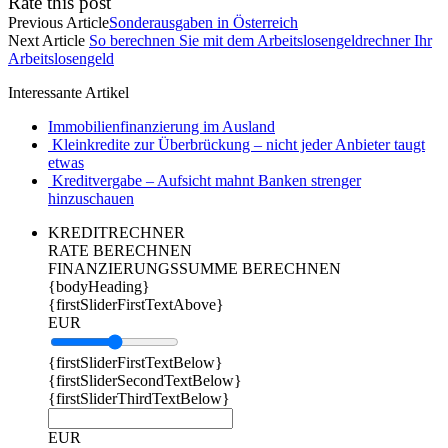
Rate this post
Previous Article
Sonderausgaben in Österreich
Next Article
So berechnen Sie mit dem Arbeitslosengeldrechner Ihr
Arbeitslosengeld
Interessante Artikel
Immobilienfinanzierung im Ausland
Kleinkredite zur Überbrückung – nicht jeder Anbieter taugt
etwas
Kreditvergabe – Aufsicht mahnt Banken strenger
hinzuschauen
KREDITRECHNER
RATE BERECHNEN
FINANZIERUNGSSUMME BERECHNEN
{bodyHeading}
{firstSliderFirstTextAbove}
EUR
{firstSliderFirstTextBelow}
{firstSliderSecondTextBelow}
{firstSliderThirdTextBelow}
EUR