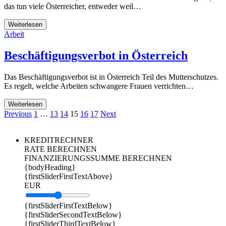
das tun viele Österreicher, entweder weil…
Weiterlesen
Arbeit
Beschäftigungsverbot in Österreich
Das Beschäftigungsverbot ist in Österreich Teil des Mutterschutzes.
Es regelt, welche Arbeiten schwangere Frauen verrichten…
Weiterlesen
Previous
1
…
13
14
15
16
17
Next
KREDITRECHNER
RATE BERECHNEN
FINANZIERUNGSSUMME BERECHNEN
{bodyHeading}
{firstSliderFirstTextAbove}
EUR
{firstSliderFirstTextBelow}
{firstSliderSecondTextBelow}
{firstSliderThirdTextBelow}